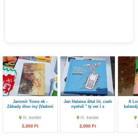
Jaromír Tome ek -
Jan Halama által írt, cseh
A Lombházi ikrek
Záhady divo iny (Vadoni
nyelvű " ty ver í z
kalandj
rejtélyek) című könyv
mobilního telefonu"
Fol
egy 1996-os kiadás a
című kötet 2000ft óbuda
mentő
III. kerület
III. kerület
Jota kiadótól.
személyes
Cowel
2,000 Ft
2,000 Ft