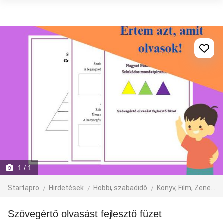
1
/ 1
Startapro
Hirdetések
Hobbi, szabadidő
Könyv, Film, Zene
Szövegértő olvasást fejlesztő füzet