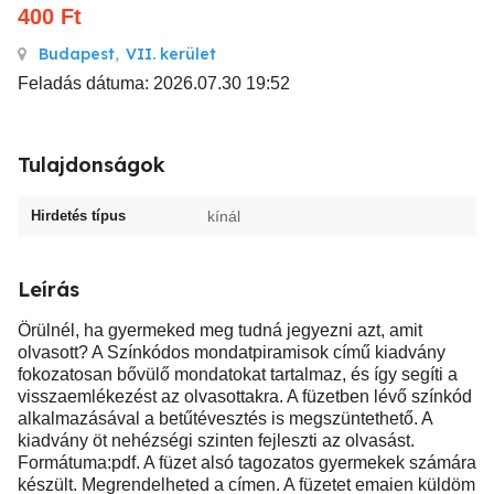
400
Ft
Budapest
,
VII. kerület
Feladás dátuma: 2026.07.30 19:52
Tulajdonságok
Hirdetés típus
kínál
Leírás
Örülnél, ha gyermeked meg tudná jegyezni azt, amit
olvasott? A Színkódos mondatpiramisok című kiadvány
fokozatosan bővülő mondatokat tartalmaz, és így segíti a
visszaemlékezést az olvasottakra. A füzetben lévő színkód
alkalmazásával a betűtévesztés is megszüntethető. A
kiadvány öt nehézségi szinten fejleszti az olvasást.
Formátuma:pdf. A füzet alsó tagozatos gyermekek számára
készült. Megrendelheted a címen. A füzetet emaien küldöm