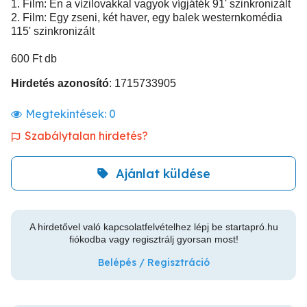
1. Film: Én a vízilovakkal vagyok vígjáték 91' szinkronizált
2. Film: Egy zseni, két haver, egy balek westernkomédia
115' szinkronizált
600 Ft db
Hirdetés azonosító
: 1715733905
Megtekintések:
0
Szabálytalan hirdetés?
Ajánlat küldése
A hirdetővel való kapcsolatfelvételhez lépj be startapró.hu
fiókodba vagy regisztrálj gyorsan most!
Belépés / Regisztráció