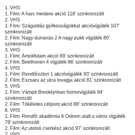
1. VHS
1. Film: A harc mestere akció 118' szinkronizált
2. VHS
1. Film: Száguldás gyilkosságokkal akcióvígjáték 107'
szinkronizált
2. Film: Nagy durranás 2 A nagy pukk vígjáték 80'
szinkronizált
3. VHS
1. Film: Ámokfutam akció 89' szinkronizált
2. Film: Beethoven 4 vígjáték 86' szinkronizált
4. VHS
1. Film: Rendőrsztori 1 akcióvígjáték 93' szinkronizált
2. Film: Exzsaru az utca lovagja akció 81' szinkronizált
5. VHS
1. Film: Vámpír Brooklynban horrorvígjáték 94'
szinkronizált
2. Film: Tökéletes célpont akció 88' szinkronizált
6. VHS
1. Film: Rendőr akadémia 6 Ostrom alatt a város vígjáték
78' szinkronizált
2. Film: Az utolsó cserkész akció 97' szinkronizált
7. VHS