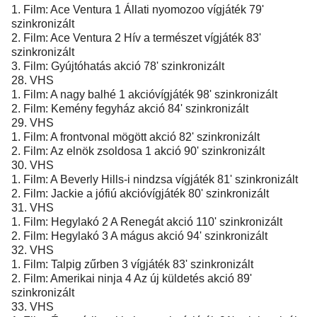
1. Film: Ace Ventura 1 Állati nyomozoo vígjáték 79'
szinkronizált
2. Film: Ace Ventura 2 Hív a természet vígjáték 83'
szinkronizált
3. Film: Gyújtóhatás akció 78' szinkronizált
28. VHS
1. Film: A nagy balhé 1 akcióvígjáték 98' szinkronizált
2. Film: Kemény fegyház akció 84' szinkronizált
29. VHS
1. Film: A frontvonal mögött akció 82' szinkronizált
2. Film: Az elnök zsoldosa 1 akció 90' szinkronizált
30. VHS
1. Film: A Beverly Hills-i nindzsa vígjáték 81' szinkronizált
2. Film: Jackie a jófiú akcióvígjáték 80' szinkronizált
31. VHS
1. Film: Hegylakó 2 A Renegát akció 110' szinkronizált
2. Film: Hegylakó 3 A mágus akció 94' szinkronizált
32. VHS
1. Film: Talpig zűrben 3 vígjáték 83' szinkronizált
2. Film: Amerikai ninja 4 Az új küldetés akció 89'
szinkronizált
33. VHS