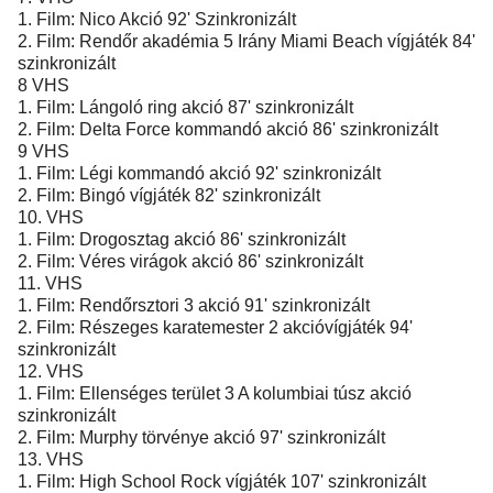
1. Film: Nico Akció 92' Szinkronizált
2. Film: Rendőr akadémia 5 Irány Miami Beach vígjáték 84'
szinkronizált
8 VHS
1. Film: Lángoló ring akció 87' szinkronizált
2. Film: Delta Force kommandó akció 86' szinkronizált
9 VHS
1. Film: Légi kommandó akció 92' szinkronizált
2. Film: Bingó vígjáték 82' szinkronizált
10. VHS
1. Film: Drogosztag akció 86' szinkronizált
2. Film: Véres virágok akció 86' szinkronizált
11. VHS
1. Film: Rendőrsztori 3 akció 91' szinkronizált
2. Film: Részeges karatemester 2 akcióvígjáték 94'
szinkronizált
12. VHS
1. Film: Ellenséges terület 3 A kolumbiai túsz akció
szinkronizált
2. Film: Murphy törvénye akció 97' szinkronizált
13. VHS
1. Film: High School Rock vígjáték 107' szinkronizált