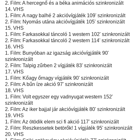
2. Film: A hercegnő és a béka animációs szinkronizált
14. VHS
1. Film: A nagy balhé 2 akcióvígjáték 109' szinkronizált
2. Film: Nyomás utána akcióvígjáték 105' szinkronizált
15. VHS
1. Film: Farkasokkal táncoló 1 western 102' szinkronizált
2. Film: Farkasokkal táncoló 2 western 114' szinkronizált
16. VHS
1. Film: Bunyóban az igazság akcióvígjáték 90'
szinkronizált
2. Film: Talpig zűrben 2 vígjáték 83' szinkronizált
17. VHS
1. Film: Kőagy őrnagy vígjáték 90' szinkronizált
2. Film: A bűn íze akció 97' szinkronizált
18. VHS
1. Film: Volt egyszer egy vadnyugat western 152'
szinkronizált
2. Film: Az iker bajjal jár akcióvígjáték 80' szinkronizált
19. VHS
1. Film: Az ötödik elem sci fi akció 117' szinkronizált
2. Film: Reszkessetek betörők! 1 vígjáték 95' szinkronizált
20. VHS