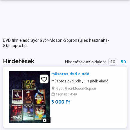
DVD film eladó Győr Győr-Moson-Sopron (új és használt) -
Startapró.hu
Hirdetések
20
50
Hirdetések az oldalon:
műsoros dvd eladó
műsoros dvd 6db , + 1 játék eladó
Győr, Győr-Moson-Sopron
tegnap 14:49
3 000 Ft
1