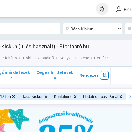
nhirdetések
Céges hirdetések
Rendezés
Fió
2
0
Kiskun (új és használt) - Startapró.hu
Kunfehértó
Hobbi, szabadidő
Könyv, Film, Zene
DVD film
ánhirdetések
Céges hirdetések
Rendezés
2
0
D film
Bács-Kiskun
Kunfehértó
Hirdetés típus: Kínál
S