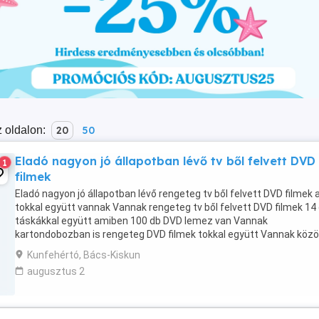
 oldalon:
20
50
Eladó nagyon jó állapotban lévő tv ből felvett DVD
1
filmek
Eladó nagyon jó állapotban lévő rengeteg tv ből felvett DVD filmek 
tokkal együtt vannak Vannak rengeteg tv ből felvett DVD filmek 14
táskákkal együtt amiben 100 db DVD lemez van Vannak
kartondobozban is rengeteg DVD filmek tokkal együtt Vannak közö
olyan lemezek amelyiken 3-4 film van ...
Kunfehértó, Bács-Kiskun
augusztus 2