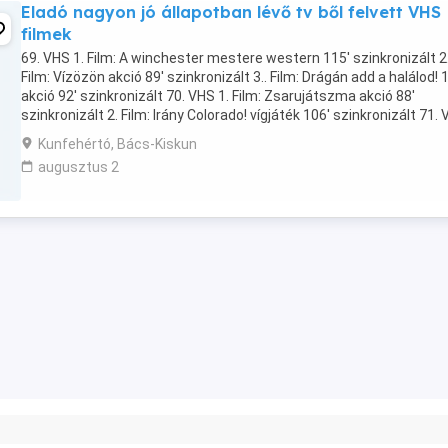
Eladó nagyon jó állapotban lévő tv ből felvett VHS
filmek
69. VHS 1. Film: A winchester mestere western 115' szinkronizált 2
Film: Vízözön akció 89' szinkronizált 3.. Film: Drágán add a halálod! 
akció 92' szinkronizált 70. VHS 1. Film: Zsarujátszma akció 88'
szinkronizált 2. Film: Irány Colorado! vígjáték 106' szinkronizált 71.
1. Film: Amerikai ninja ...
Kunfehértó, Bács-Kiskun
augusztus 2