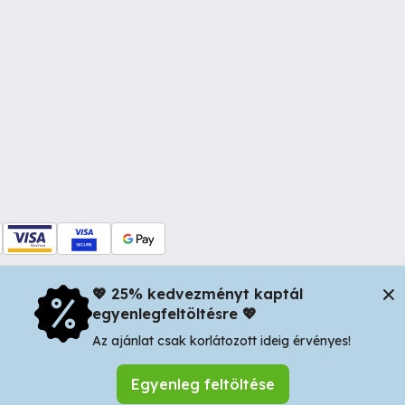
💖 25% kedvezményt kaptál
egyenlegfeltöltésre 💖
dul Dacia nr 34, Oradea 410346, Romania | Tax ID: RO44483373 -
In
Az ajánlat csak korlátozott ideig érvényes!
Egyenleg feltöltése
Keresés mentése