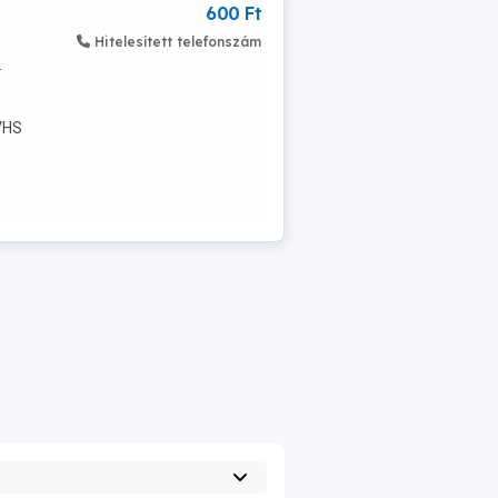
600 Ft
Hitelesített telefonszám
.
1
 VHS