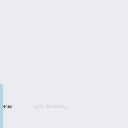
gyenes
26.08.06.c0c206c