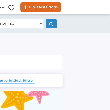
Hirdetésfeladás
kom
zűrési feltételek törlése