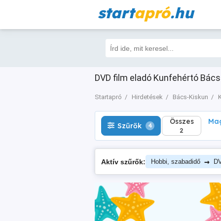
start
apró
.hu
Összes
Magá
Szűrők
4
2
DVD film eladó Kunfehértó Bács-
Startapró
Hirdetések
Bács-Kiskun
Összes
Mag
Szűrők
4
2
→
Aktív szűrők:
Hobbi, szabadidő
DV