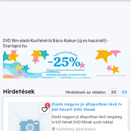
DVD film eladó Kunfehértó Bács-Kiskun (új és használt) -
Startapró.hu
Hirdetések
20
50
Hirdetések az oldalon:
Eladó nagyon jó állapotban lévő tv
1
ből felvett DVD filmek
Eladó nagyon jó állapotban lévő rengeteg
tv ből felvett DVD filmek azok tokkal
együtt vannak Vannak rengeteg tv ből
Kunfehértó, Bács-Kiskun