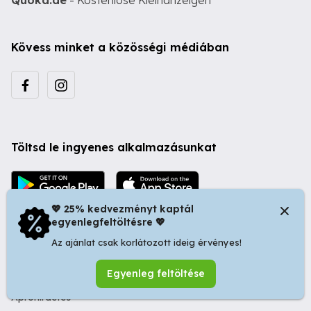
Quoka.de
- Kostenlose Kleinanzeigen
Kövess minket a közösségi médiában
Töltsd le ingyenes alkalmazásunkat
💖 25% kedvezményt kaptál
egyenlegfeltöltésre 💖
Az ajánlat csak korlátozott ideig érvényes!
© 2026 Startapró S.R.L. | Bulevardul Dacia nr 34, Oradea
Egyenleg feltöltése
410346, Romania | Tax ID: RO44483373 -
Ingyenes
Apróhirdetés