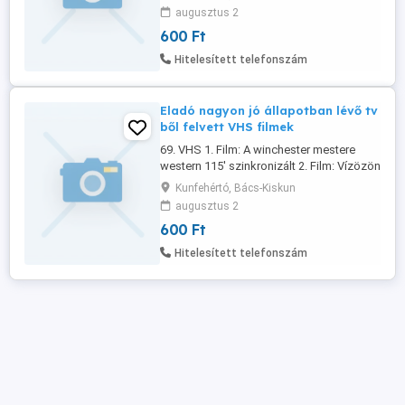
felvett DVD filmek 14 db táskákkal együtt
augusztus 2
amiben 100 db DVD lemez van Vannak
600 Ft
kartondobozban is rengeteg DVD filmek
tokkal együtt Vannak közöttük olyan
Hitelesített telefonszám
lemezek amelyiken 3-4 film van ...
Eladó nagyon jó állapotban lévő tv
ből felvett VHS filmek
69. VHS 1. Film: A winchester mestere
western 115' szinkronizált 2. Film: Vízözön
akció 89' szinkronizált 3.. Film: Drágán
Kunfehértó, Bács-Kiskun
add a halálod! 1 akció 92' szinkronizált 70.
augusztus 2
VHS 1. Film: Zsarujátszma akció 88'
600 Ft
szinkronizált 2. Film: Irány Colorado!
vígjáték 106' szinkronizált 71. VHS 1. Film:
Hitelesített telefonszám
Amerikai ninja ...