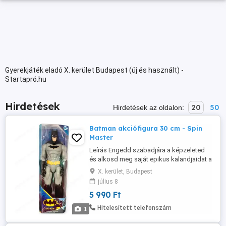
Gyerekjáték eladó X. kerület Budapest (új és használt) -
Startapró.hu
Hirdetések
20
50
Hirdetések az oldalon:
Batman akciófigura 30 cm - Spin
Master
Leírás Engedd szabadjára a képzeleted
és alkosd meg saját epikus kalandjaidat a
30 cm-es Batman akciófigurákkal! Minden
X. kerület, Budapest
figura 11 mozgatható alkatrésszel
július 8
rendelkezik, így dinamikusan beállíthatod
5 990 Ft
őket a legizgalmasabb jelenetekhez. A
szövetköpeny és a gondosan kidolgozott
Hitelesített telefonszám
1
részletek élővé varázsolják ...