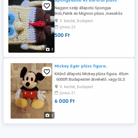
Spongyabob és barátai plüss
Nagyon szép állapotú Spongya
Bob,Patrik és Mignion plüss ,mesehős
figurák. Érdeklődés esetén lemérem.
X. kerület, Budapest
500ft. db. Pesten átvehető ..vagy GLS.
június 23
500 Ft
3
Mickey Egér plüss figura..
Kitűnő állapotú Mickey plüss figura. 45cm
. 6000ft Budapesten átvehető..vagy GLS
futár.
X. kerület, Budapest
június 21
6 000 Ft
1