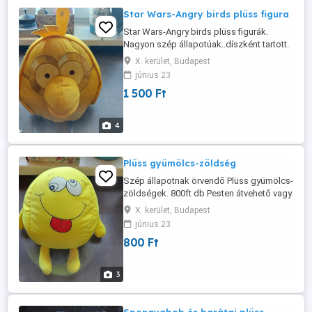
Star Wars-Angry birds plüss figura
Star Wars-Angry birds plüss figurák.
Nagyon szép állapotúak..díszként tartott.
Méret:22cm. 1500ft db Pesten
X. kerület, Budapest
átvehető..vagy GLS..
június 23
1 500 Ft
4
Plüss gyümölcs-zöldség
Szép állapotnak örvendő Plüss gyümölcs-
zöldségek. 800ft db Pesten átvehető vagy
GLS futár
X. kerület, Budapest
június 23
800 Ft
3