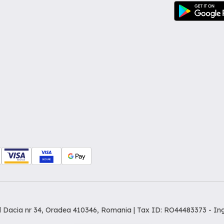
dul Dacia nr 34, Oradea 410346, Romania | Tax ID: RO44483373 -
In