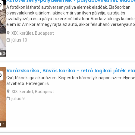
Autóverseny-pályaelemek - pályabővítéshez eladó
A fotókon látható autóversenypálya elemek eladóak. Elsősorban
olyasvalakinek ajánlom, akinek már van ilyen pályája, autója és
szabályozója és a pályát szeretné bővíteni. Van köztük egy különl
elem is: Amikor átmegy rajta az autó, akkor "elsuhanó versenyautó
hangeffektet ad ki! A többi elem a ...
XIX. kerület, Budapest
július 10
3
Varázskarika, Bűvös karika - retró logikai játék el
Gyűjtőknek igazi kuriózum. Kispesten bármelyik napon személyes
átvehető. Hétvégén is.
XIX. kerület, Budapest
július 9
1