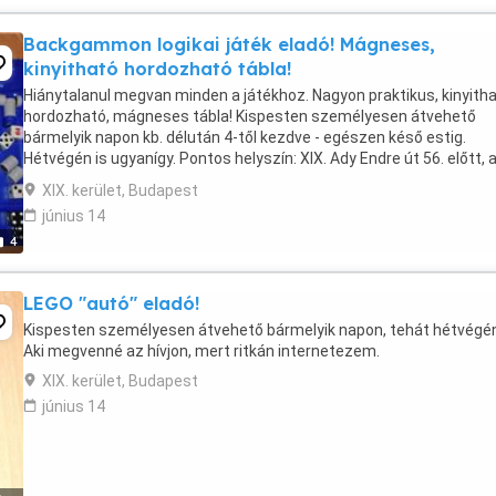
Backgammon logikai játék eladó! Mágneses,
kinyitható hordozható tábla!
Hiánytalanul megvan minden a játékhoz. Nagyon praktikus, kinyitha
hordozható, mágneses tábla! Kispesten személyesen átvehető
bármelyik napon kb. délután 4-től kezdve - egészen késő estig.
Hétvégén is ugyanígy. Pontos helyszín: XIX. Ady Endre út 56. előtt, 
szervíz úton, a zsákutca táblánál. A ...
XIX. kerület, Budapest
június 14
4
LEGO "autó" eladó!
Kispesten személyesen átvehető bármelyik napon, tehát hétvégén
Aki megvenné az hívjon, mert ritkán internetezem.
XIX. kerület, Budapest
június 14