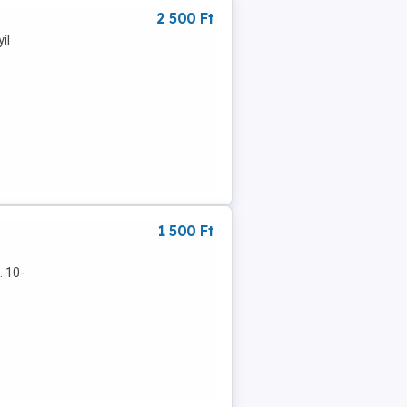
2 500 Ft
íl
1 500 Ft
. 10-