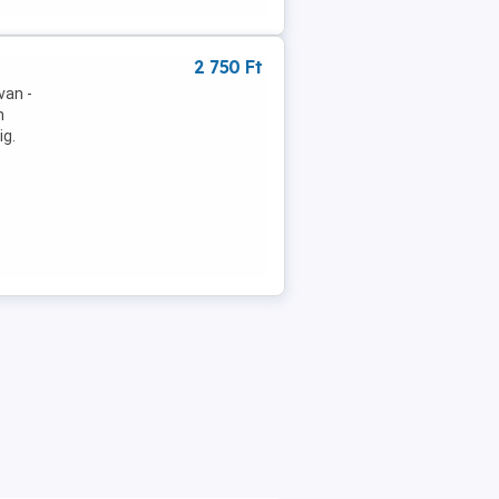
2 750 Ft
van -
n
ig.