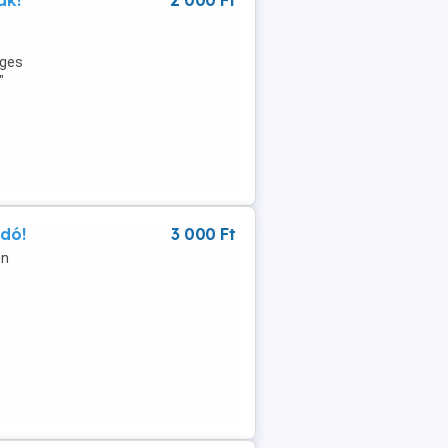
ak!
2 000 Ft
eges
"
adó!
3 000 Ft
en