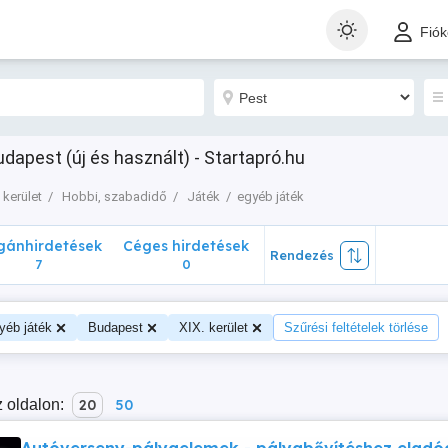
nhirdetések
Céges hirdetések
Rendezés
Fió
7
0
udapest (új és használt) - Startapró.hu
 kerület
Hobbi, szabadidő
Játék
egyéb játék
ánhirdetések
Céges hirdetések
Rendezés
7
0
yéb játék
Budapest
XIX. kerület
Szűrési feltételek törlése
 oldalon:
20
50