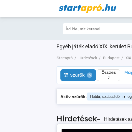
start
apró
.hu
Összes
Magá
Szűrők
3
7
Egyéb játék eladó XIX. kerület B
Startapró
Hirdetések
Budapest
XIX.
Összes
Mag
Szűrők
3
7
→
Aktív szűrők:
Hobbi, szabadidő
eg
Hirdetések
–
Hirdetések az