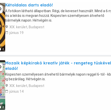
Kétoldalas darts eladó!
A fotókon látható állapotban. Régi, de keveset használt. Mind a 6 ny
és a leírás is megvan hozzá. Kispesten személyesen átvehető
bármelyik napon. Hétvégén is.
XIX. kerület, Budapest
június 19
2
Mozaik képkirakó kreatív játék - rengeteg tüskével
eladó!
Kispesten személyesen átvehető bármelyik napon reggel 6-tól - kb
ig bezárólag. Hétvégén is.
XIX. kerület, Budapest
június 14
2