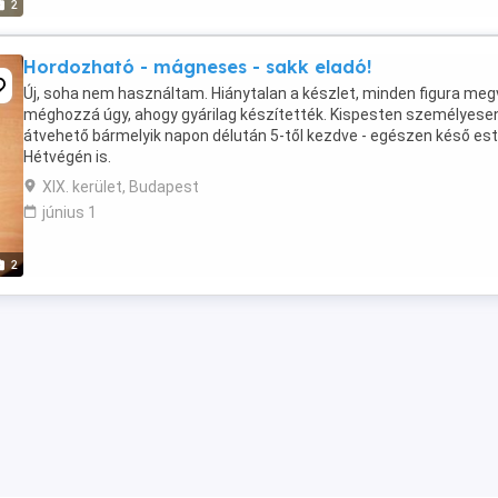
2
Hordozható - mágneses - sakk eladó!
Új, soha nem használtam. Hiánytalan a készlet, minden figura meg
méghozzá úgy, ahogy gyárilag készítették. Kispesten személyese
átvehető bármelyik napon délután 5-től kezdve - egészen késő est
Hétvégén is.
XIX. kerület, Budapest
június 1
2