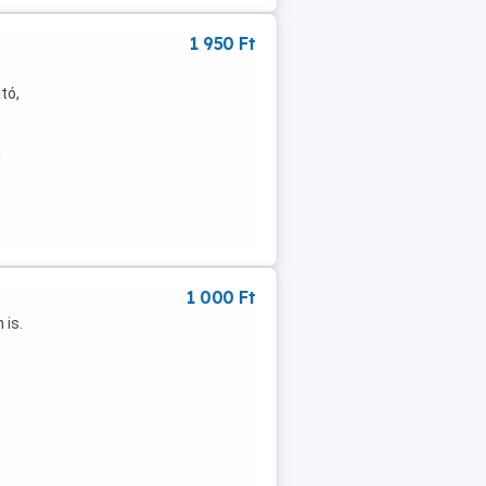
1 950 Ft
tó,
a
1 000 Ft
 is.