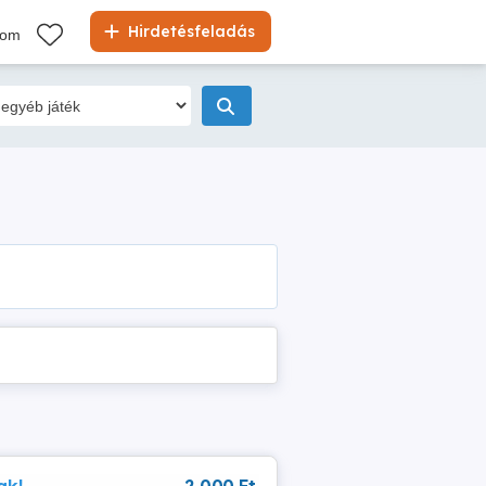
Hirdetésfeladás
kom