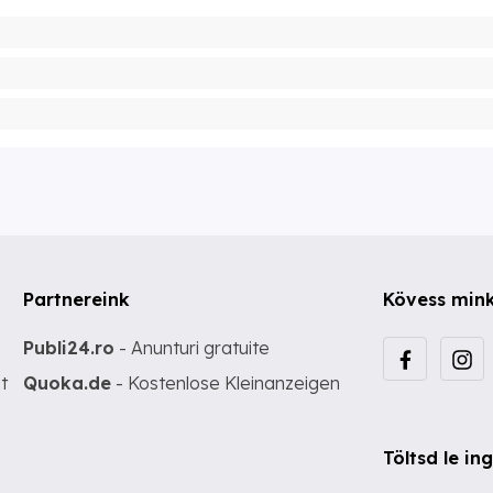
Partnereink
Kövess min
Publi24.ro
- Anunturi gratuite
t
Quoka.de
- Kostenlose Kleinanzeigen
Töltsd le i