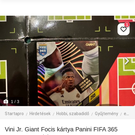
1
1
/ 3
Startapro
Hirdetések
Hobbi, szabadidő
Gyűjtemény
egyéb gyűjtemény
Vini Jr. Giant Focis kártya Panini FIFA 365