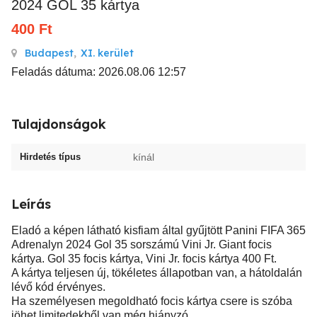
2024 GOL 35 kártya
400
Ft
Budapest
,
XI. kerület
Feladás dátuma: 2026.08.06 12:57
Tulajdonságok
Hirdetés típus
kínál
Leírás
Eladó a képen látható kisfiam által gyűjtött Panini FIFA 365
Adrenalyn 2024 Gol 35 sorszámú Vini Jr. Giant focis
kártya. Gol 35 focis kártya, Vini Jr. focis kártya 400 Ft.
A kártya teljesen új, tökéletes állapotban van, a hátoldalán
lévő kód érvényes.
Ha személyesen megoldható focis kártya csere is szóba
jöhet limitedekből van még hiányzó.