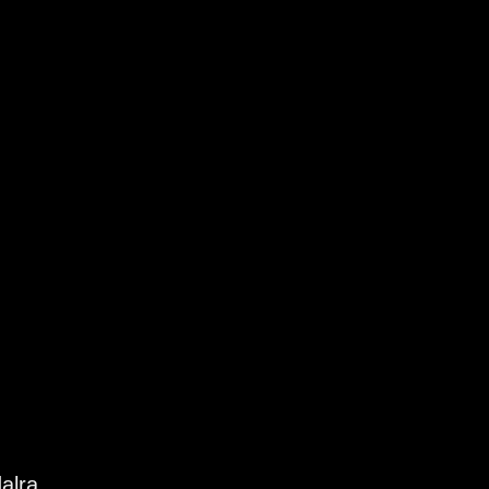
Frissítve 5 percenként
).
Frissítve 5 percenként
alra.