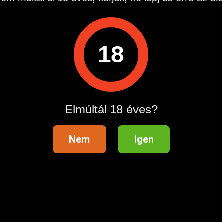
Amatőr roma vagy szőrös.
18
Olyan amatőr roma vagy szőrös esetleg duci lányt keresnék aki
feljönne hozzám levetkőzne és kézzel kielégítene. Mindenképpen
amatőr nőt szeretnék találni heti rendszerességgel. A többit
megbeszéljük privatban úgy hogy mindkettőnknek megfeleljen.
Nagykanizsa, Zala
július 29
Elmúltál 18 éves?
Nem
Igen
Nagykanizsa sötét bőrű hölgy
A címben látható hölgyet keresek(kor,alkat mellékes) aki feljön h
és ruhája levételét követően kézzel kielégít. Viszonzást privátban
megbeszéljük.
Nagykanizsa, Zala
július 29