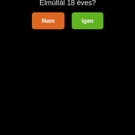
Elmúltál 18 éves?
Nem
Igen