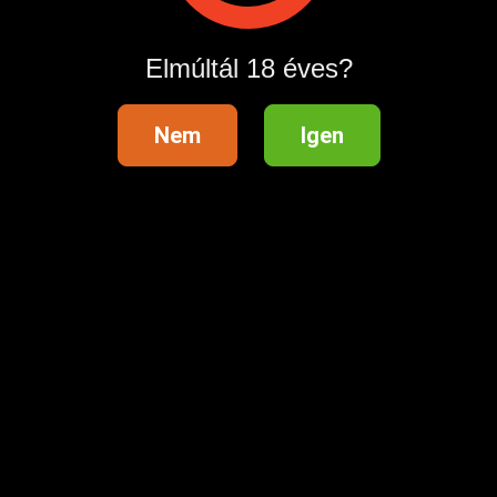
Hirdetés megosztása
Elmúltál 18 éves?
Nem
Igen