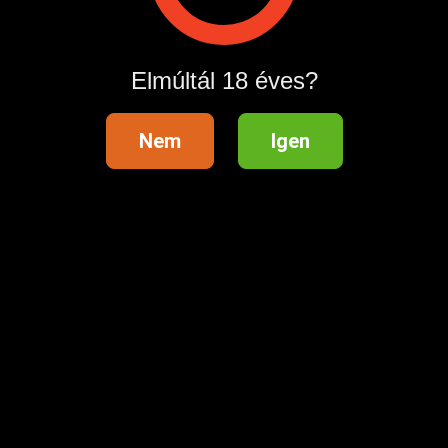
Hirdetés megosztása
Elmúltál 18 éves?
Nem
Igen