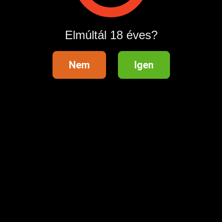
Hirdetés megosztása
Elmúltál 18 éves?
Nem
Igen