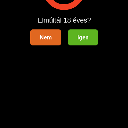
Hirdetés megosztása
Elmúltál 18 éves?
Nem
Igen