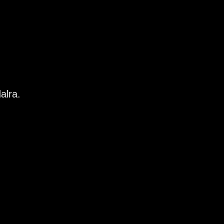
alra.