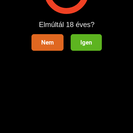
Ha szeretnél egy biztos munkahelyet, ahol minden a
megbeszéltek szerint történik, csinos, önmagadra és
környezetedre igényes lány vagy, akkor ez a Te helyed.
Elmúltál 18 éves?
weboldal: mamboclub.hu Telefonszám: 06202575144 . A
weboldalon található email címen is tudsz jelentkezni.
Nem
Igen
Hirdetés azonosító
: 1680859510
Megtekintések:
0
Szabálytalan hirdetés?
A hirdetővel való kapcsolatfelvételhez lépj be startapró.hu
fiókodba vagy regisztrálj gyorsan most!
Belépés / Regisztráció