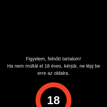
fogadjuk jelentkezésedet.
Budapest legszebb helyén az I. kerületben a Gellért-hegy
oldalában a Citadella lábánál vagyunk megtalálhatóak.
Valóban dolgozni akaró új dolgokra nyitott, korrekt
lányokat várunk, akik szeretik a zenét, a táncot, a bulizást
és ezzel szeretnének
sok pénz keresni egy nívós helyen. A táncos múlt nem
elvárás kezdők is jelentkezhetnek. Segítünk a
betanulásban, akár a munkához szükséges nyelvtudás
elsajátításában is.
Amit kínálunk:
Figyelem, felnőtt tartalom!
-Hosszú távú stabil munkalehetőséget egy vidám
Ha nem múltál el 18 éves, kérjük, ne lépj be
csapatban.
-Családias légkörben dolgozhatsz.
erre az oldalra.
-A csapat fiatalos és rugalmas, ahogy a beosztás is.
-Versenyképes, folyamatosan motiváló bérrendszert
ajánlunk.
-Kiemelten magas kereset(napi garantált fix pénz, tehát
18
biztosan tudsz keresni minden nap).
-Igényes külföldi és magyar törzsvendégek akiknél
kedvességed és mosolyod a siker kulcsa