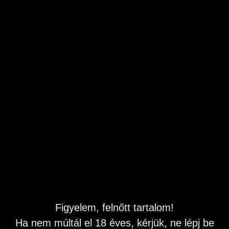
Leírás
Budapesti helyszínnel keresek hölgy modellt (18-50 éves
korig) egyedi, saját készítésű fotósorozathoz. A projekt
fókusza az igényes glamour és boudoir stílus, amely a női
esztétikumot és eleganciát helyezi a középpontba.
Amit kínálok:
, nyugodt munkakörnyezet és kreatív koncepció.
Igényes, utómunkázott digitális képanyag saját
használatra: Megállapodás szerint, korrekt feltételekkel.
Kit keresek?
Olyan hölgyek jelentkezését várom, akiknek nem idegen a
finom, esztétikus glamour stílus, megbízhatóak és
szívesen részt vennének egy közös portfólióépítésben.
Előzetes tapasztalat nem feltétel, a kisugárzás és a
pontosság fontosabb.
Jelentkezés:
Amennyiben felkeltette az érdeklődésedet, kérlek, küldj
egy fényképes bemutatkozást üzenetben. A pontos
részleteket, a tervezett ruhákat és a moodboardot
Figyelem, felnőtt tartalom!
(stílustervet) privátban egyeztetjük.
Ha nem múltál el 18 éves, kérjük, ne lépj be