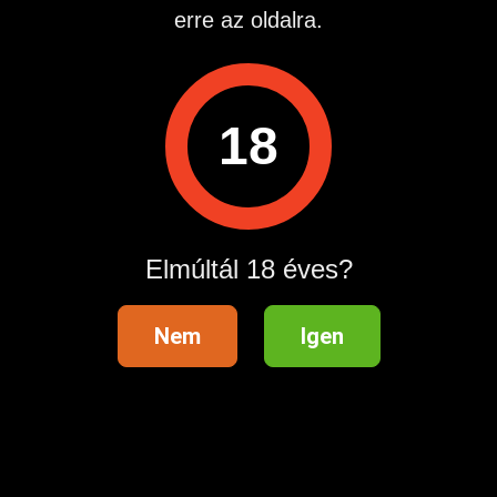
Hirdetés azonosító
: 1777708377
erre az oldalra.
Megtekintések:
0
Szabálytalan hirdetés?
18
A hirdetővel való kapcsolatfelvételhez lépj be startapró.hu
fiókodba vagy regisztrálj gyorsan most!
Belépés / Regisztráció
Elmúltál 18 éves?
Hitelesített telefonszám
Nem
Igen
Hirdetés megosztása