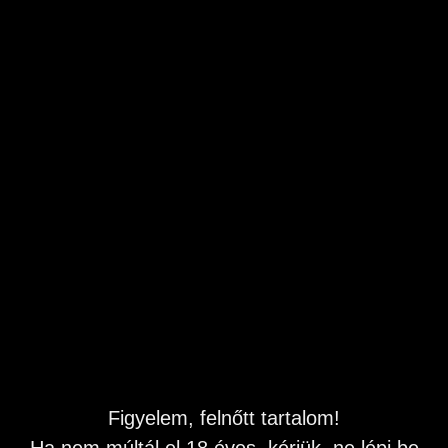
van!
Egy 10 éve sikeresen működő, elismert
masszázsszalon keresi új csapattagját!
Ha szeretnél egy biztos, diszkrét és
VII. kerület, Budapest
barátságos helyen dolgozni, ahol napi
ma 13:16
magas keresetet érhetsz el, és minden
Hitelesített telefonszám
nap végén kézhez kapod a béred, akkor
Frissítve 6 óránként
nálunk a helyed! Mit kínálok neked? -
2
Magas napi kereset és napi elszámolás, ...
Startapró
Hirdetések
Budapest
VII. kerület
Erotikus
Erotikus munka (18+)
Erotikus munka Magyarország
Kategória
Régió
Település
Figyelem, felnőtt tartalom!