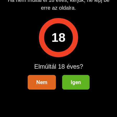
Ha nem múltál el 18 éves, kérjük, ne lépj be
erre az oldalra.
Hasznos információk
Súgóközpont
18
Fizetési tudnivalók és díjtáblázat
Hirdetési szabályzat
Felhasználási feltételek
Elmúltál 18 éves?
Adatvédelmi beállítások
Ügyfélszolgálat
Nem
Igen
Marketing
Kategórialista
Promóciós szabályzat
Extra lehetőségek