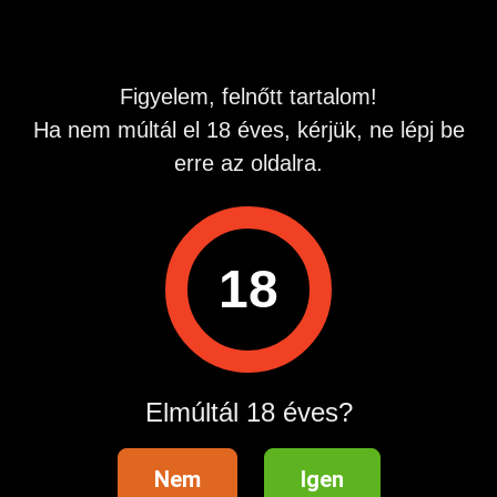
Keblek
Természetes
Irányultság
Hölgyeket vár
Figyelem, felnőtt tartalom!
Leírás
Ha nem múltál el 18 éves, kérjük, ne lépj be
erre az oldalra.
A nyári szünetben szeretnéd elsajátítani a masszázst, amit
egy hétvégén intenzív tanfolyam keretén megtehetsz. Ha
18-24 év közötti diáklány vagy és érdekel a masszázs
világa várunk a tanfolyamunkon, ahol oklevelet is kapsz
majd. Várom érdeklődésed és megbeszélhetjük a
18
részleteket.
Hirdetés azonosító
: 1657033947
Megtekintések:
0
Szabálytalan hirdetés?
Elmúltál 18 éves?
A hirdetővel való kapcsolatfelvételhez lépj be startapró.hu
Nem
Igen
fiókodba vagy regisztrálj gyorsan most!