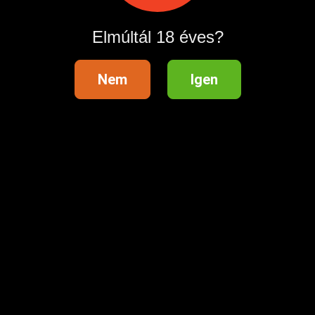
Köszönöm az érdeklődést!
Elmúltál 18 éves?
Hirdetés azonosító
: 1783081233
Nem
Igen
Megtekintések:
0
Szabálytalan hirdetés?
A hirdetővel való kapcsolatfelvételhez lépj be startapró.hu
fiókodba vagy regisztrálj gyorsan most!
Belépés / Regisztráció
Hitelesített telefonszám
Hirdetés megosztása