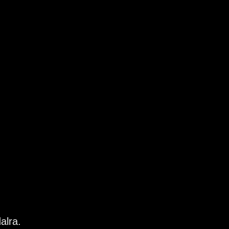
alra.