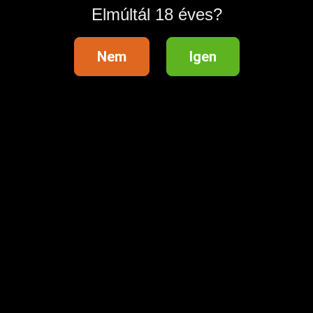
Elmúltál 18 éves?
Hasznos információk
Nem
Igen
Súgóközpont
Fizetési tudnivalók és díjtáblázat
Hirdetési szabályzat
Felhasználási feltételek
Adatvédelmi beállítások
Ügyfélszolgálat
Marketing
Kategórialista
Promóciós szabályzat
Extra lehetőségek