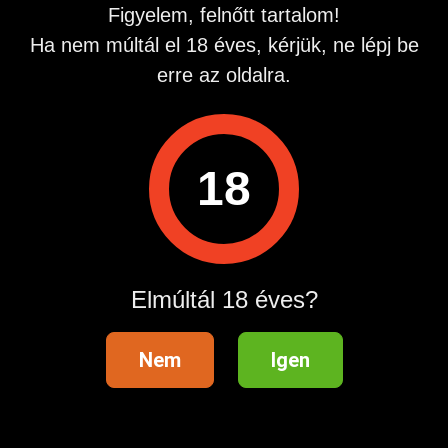
Figyelem, felnőtt tartalom!
Ha nem múltál el 18 éves, kérjük, ne lépj be
erre az oldalra.
Ql: 2724 Újlengyel, Petőfi Sándor 48.Info vonal: 06209907
Hívás díja: 508 Ft/Perc
18
Hirdetés azonosító
: 1683573450
Megtekintések:
0
Szabálytalan hirdetés?
Elmúltál 18 éves?
A hirdetővel való kapcsolatfelvételhez lépj be startapró.hu
Nem
Igen
fiókodba vagy regisztrálj gyorsan most!
Belépés / Regisztráció