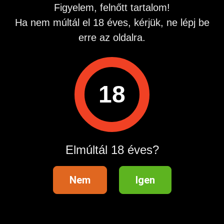
Figyelem, felnőtt tartalom!
Ha nem múltál el 18 éves, kérjük, ne lépj be
erre az oldalra.
Ql: 2724 Újlengyel, Petőfi Sándor 48.Info vonal:
06209907590 Hívás díja: 508 Ft/Perc
18
Hirdetés azonosító
: 1681499559
Megtekintések:
0
Szabálytalan hirdetés?
Elmúltál 18 éves?
A hirdetővel való kapcsolatfelvételhez lépj be startapró.hu
Nem
Igen
fiókodba vagy regisztrálj gyorsan most!
Belépés / Regisztráció