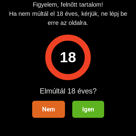
Figyelem, felnőtt tartalom!
Ha nem múltál el 18 éves, kérjük, ne lépj be
erre az oldalra.
Ql: 2724 Újlengyel, Petőfi Sándor 48.Info vonal: 06209907
arata numarul Hívás díja: 508 Ft/Perc
18
Hirdetés azonosító
: 1682881597
Megtekintések:
0
Szabálytalan hirdetés?
Elmúltál 18 éves?
A hirdetővel való kapcsolatfelvételhez lépj be startapró.hu
Nem
Igen
fiókodba vagy regisztrálj gyorsan most!
Belépés / Regisztráció