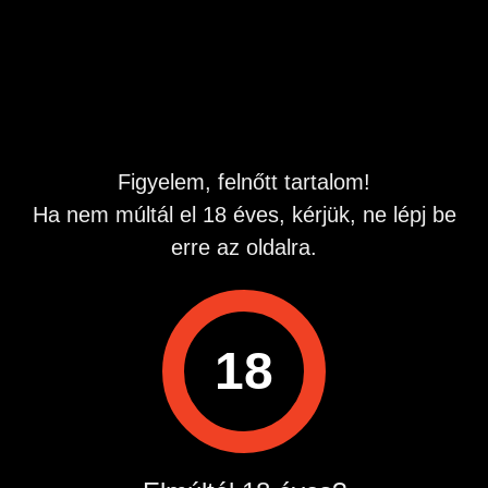
Figyelem, felnőtt tartalom!
Ha nem múltál el 18 éves, kérjük, ne lépj be
erre az oldalra.
18
Műszaki háttér szolgáltató:
Questline Kft. 2724 Újlengyel, Petőfi Sándor 48. Info vonal:
0620 990 7590 Hívás díja: 960 Ft/Perc
Hirdetés azonosító
: 1691403380