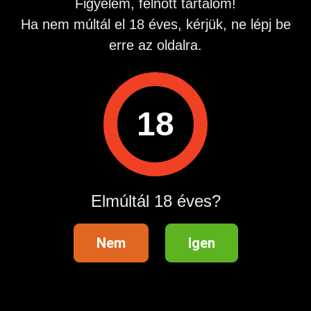
Figyelem, felnőtt tartalom!
Ha nem múltál el 18 éves, kérjük, ne lépj be
erre az oldalra.
Műszaki háttér szolgáltató:
Questline Kft. 2724 Újlengyel, Petőfi Sándor 48. Info vonal:
06209907 Fix díjas hívás! hívás díja 575 Ft/ hívás. Ez az
összeg híváskor
18
Hirdetés azonosító
: 1689623837
Megtekintések:
0
Szabálytalan hirdetés?
Elmúltál 18 éves?
A hirdetővel való kapcsolatfelvételhez lépj be startapró.hu
fiókodba vagy regisztrálj gyorsan most!
Nem
Igen
Belépés / Regisztráció