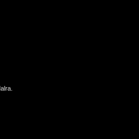
alra.