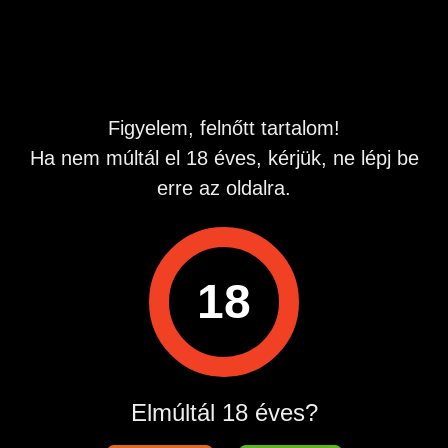
Számom: 0690636510
Figyelem, felnőtt tartalom!
Nem perc alapú hívás fíx 575 Ft ezért 3 percig bármit
Ha nem múltál el 18 éves, kérjük, ne lépj be
csinálhatunk!
erre az oldalra.
18
Műszaki háttér szolgáltató:
Quest-Line Kft. 2724 Újlengyel, Petőfi Sándor 48. Info
vonal: 06209907590 Hivas dija 575 Ft/ hivas
Elmúltál 18 éves?
Hirdetés azonosító
: 1681237076