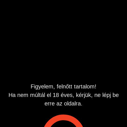
Én irányítom a játékot, de közben elcsábítalak minden
mozdulattal.
Lassan oldom le rólad a gátlásaidat, amíg teljesen
megnyílsz előttem.
A szememben vágyat látsz, a hangomban pedig gyönyört
hallasz.
Érezni fogod, hogy minden szavam téged simogat.
A csábításom lágy, de ellenállhatatlan.
Mire észbe kapsz, már nem leszel ura a vágyaidnak.
Csak hagyd, hogy a hangom vezessen a beteljesülésig.
Suttogva mondom, amitől reszketni fogsz a gyönyörtől.
Én leszek a titkos vágyad, akit sosem felejtesz el.
Egy hívás, és máris az enyém vagy.b, tárcsázz most, és
legyél te az első, aki mindent megtanít nekem! Ha nem
veszem fel elsőre, próbáld újra, légy kitartó!
Figyelem, felnőtt tartalom!
Ha nem múltál el 18 éves, kérjük, ne lépj be
erre az oldalra.