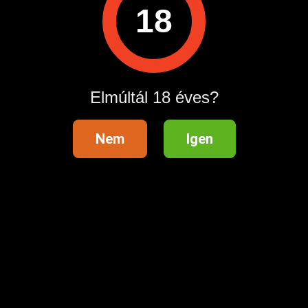
18
( A hívás díja: bruttó 1016 Ft perc, ügyfélszolgálati
telefonszám: 0614557284)
Elmúltál 18 éves?
Nem
Igen
Emelt díjas ÁSZF:sextelefon.hu altalanos-szerzodesi-
feltetelek
Emelt díjas ÁSZF: tinyurl.com sextelefon-aszf
Hirdetés azonosító
: 1679772937
Megtekintések:
0
Szabálytalan hirdetés?