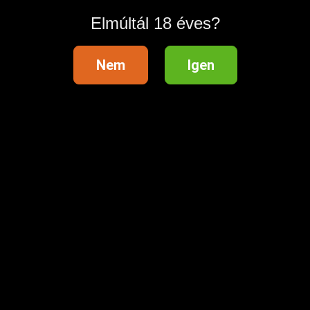
Elmúltál 18 éves?
Hirdetés azonosító
: 1691360543
Nem
Igen
Megtekintések:
0
Szabálytalan hirdetés?
A hirdetővel való kapcsolatfelvételhez lépj be startapró.hu
fiókodba vagy regisztrálj gyorsan most!
Belépés / Regisztráció
Hirdetés megosztása