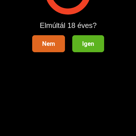
Műszaki háttér szolgáltató:
Elmúltál 18 éves?
Quest-Line Kft. 2724 Újlengyel, Petőfi Sándor 48. Info
vonal: 06209907590Hívás díja: 508 Ft Perc
Nem
Igen
Hirdetés azonosító
: 1677869235
Megtekintések:
0
Szabálytalan hirdetés?
A hirdetővel való kapcsolatfelvételhez lépj be startapró.hu
fiókodba vagy regisztrálj gyorsan most!
Belépés / Regisztráció