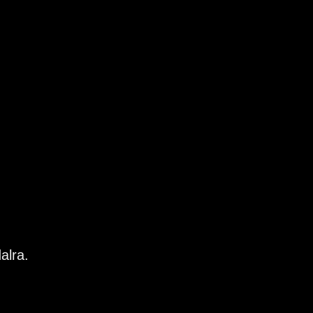
alra.