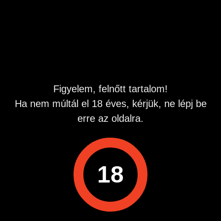
Figyelem, felnőtt tartalom!
Ha nem múltál el 18 éves, kérjük, ne lépj be
erre az oldalra.
18
Műszaki háttér szolgáltató:
Quest-Line Kft. 2724 Újlengyel, Petőfi Sándor 48. Infó
vonal: 06209907590 Hívás díja: 508 Ft perc