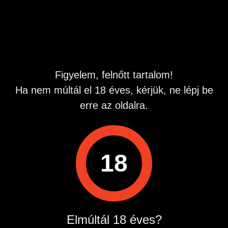
Miért fizetnél percenként többezret, ha nálam nincs percdíj!
Figyelem, felnőtt tartalom!
Ha nem múltál el 18 éves, kérjük, ne lépj be
erre az oldalra.
18
Műszaki háttér szolgáltató:
Quest-Line Kft. 2724 Újlengyel, Petőfi Sándor 48. Infó
vonal: 06209907590 Nem idő alapú kapcsolat! Hívás díja:
575 Ft hívás.
Hirdetés azonosító
: 1680693045
Elmúltál 18 éves?
Megtekintések:
0