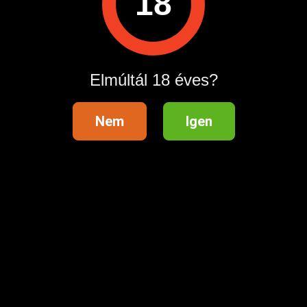
18
Műszaki háttér szolgáltató:
Questline Kft. 2724 Újlengyel, Petőfi Sándor 48. Info vonal:
Elmúltál 18 éves?
06209907590 Hívás díja: 575Ft 3 Perc
Hívásonként 575 Ft-ot kérünk, ami 3 perc időtartamot
Nem
Igen
tartalmaz.
Hirdetés azonosító
: 1677141289
Megtekintések:
0
Szabálytalan hirdetés?
A hirdetővel való kapcsolatfelvételhez lépj be startapró.hu
fiókodba vagy regisztrálj gyorsan most!
Belépés / Regisztráció