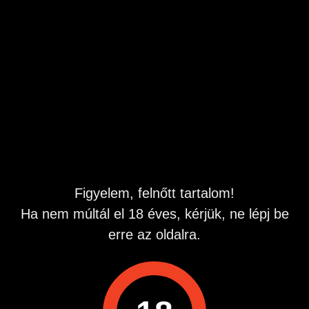
Hívj fel bármikor, amikor csak kedved támad!
06-90-636-505
Figyelem, felnőtt tartalom!
Ha nem múltál el 18 éves, kérjük, ne lépj be
erre az oldalra.