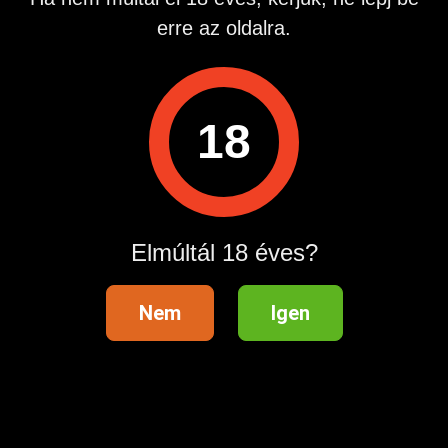
közben érzek ezt-azt. A szoknyám alatt, a harisnyás
erre az oldalra.
combom, szinte belebizsereg.
A számom 0690 603 210
A hívás díja percenként bruttó 1580 Ft. Inf: 06302238418
Hirdetés azonosító
: 1695370862
18
Megtekintések:
0
Szabálytalan hirdetés?
Elmúltál 18 éves?
A hirdetővel való kapcsolatfelvételhez lépj be startapró.hu
fiókodba vagy regisztrálj gyorsan most!
Belépés / Regisztráció
Nem
Igen
Hirdetés megosztása