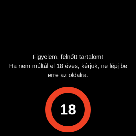
Telefonszámunk: 0690603735
Figyelem, felnőtt tartalom!
Ha nem múltál el 18 éves, kérjük, ne lépj be
erre az oldalra.
18
Műszaki háttér szolgáltató:
Quest-Line Kft. 2724 Újlengyel, Petőfi Sándor 48. Infó
vonal: 0620990 7590 Hívás díja: 508 Ft perc