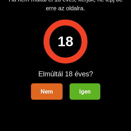
nyögését élvezheted. Sokan kedvelnek, akiket kielégítek.
erre az oldalra.
Téged is várlak!
A számom 0690 603 210
A hívás díja percenként bruttó 1580 Ft. Inf: 06302238418
Hirdetés azonosító
: 1711439247
18
Megtekintések:
0
Szabálytalan hirdetés?
Elmúltál 18 éves?
A hirdetővel való kapcsolatfelvételhez lépj be startapró.hu
fiókodba vagy regisztrálj gyorsan most!
Belépés / Regisztráció
Nem
Igen
Hirdetés megosztása