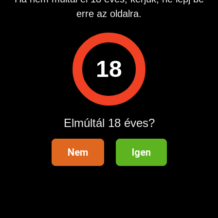
erre az oldalra.
Ár: 1244 Ft+Áfa perc. Szextelefon Inf: 06302238418
Hirdetés azonosító
: 1759308700
18
Megtekintések:
0
Szabálytalan hirdetés?
Elmúltál 18 éves?
A hirdetővel való kapcsolatfelvételhez lépj be startapró.hu
fiókodba vagy regisztrálj gyorsan most!
Belépés / Regisztráció
Nem
Igen
Hirdetés megosztása