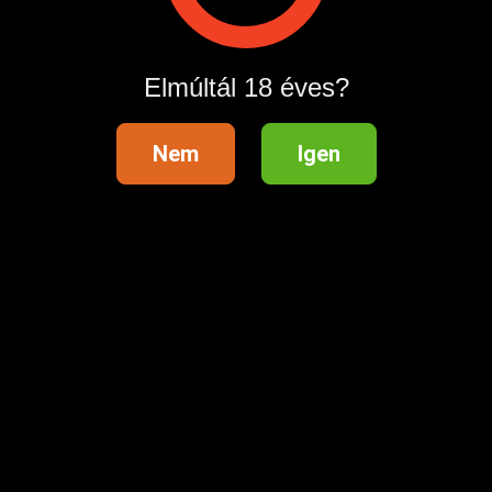
Műszaki háttér szolgáltató:Quest-Line Kft. 2724 Újlengyel,
Elmúltál 18 éves?
Petőfi Sándor 48. Infó vonal: 0620990 7590 Hívás díja:
960 Ft perc
Nem
Igen
Hirdetés azonosító
: 1707851935
Megtekintések:
0
Szabálytalan hirdetés?
A hirdetővel való kapcsolatfelvételhez lépj be startapró.hu
fiókodba vagy regisztrálj gyorsan most!
Belépés / Regisztráció