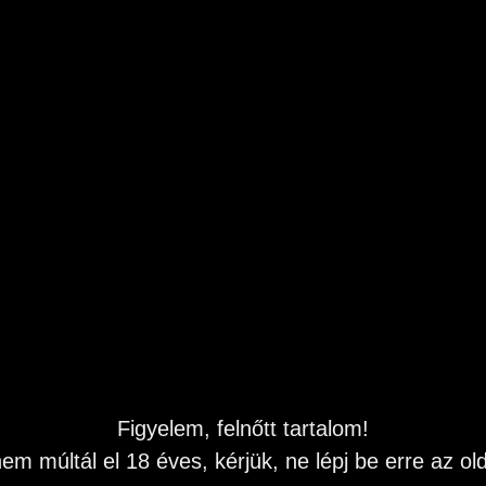
méretes szerszám pedig szívesen kipróbálnám.
k a popsim. Vezess bele a jóba egy tanítható fiatal
ármikor a 0690603750-es telefonszámon. Addig is
 legyen.
Figyelem, felnőtt tartalom!
em múltál el 18 éves, kérjük, ne lépj be erre az old