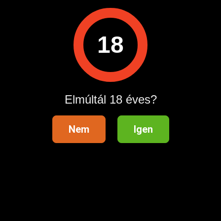
18
tőfi Sándor 48. Info vonal: 0620990 7590 Hívás díja:
3
Elmúltál 18 éves?
Nem
Igen
kelhetnek