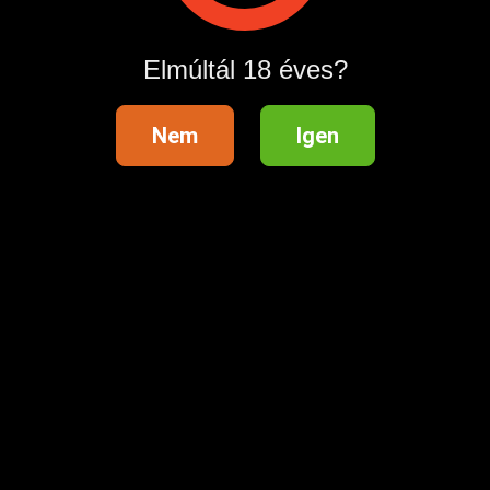
Elmúltál 18 éves?
a vonal élő kapcsolat, nem automata és nem rögzítő)
Hirdetés azonosító
: 1701626568
Nem
Igen
Megtekintések:
0
Szabálytalan hirdetés?
A hirdetővel való kapcsolatfelvételhez lépj be startapró.hu
fiókodba vagy regisztrálj gyorsan most!
Belépés / Regisztráció