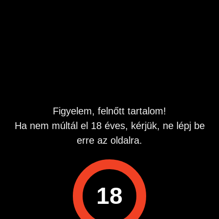
együtt sodródunk a gyönyörben. Lehetek a szenvedélyes
szeretőd vagy a szigorú úrnőd, attól függ, mire vágysz. Ha
a beszélgetésünk közben beindul a képzeleted, hagyd,
hogy a hangom vezessen a végső pillanatig. Ha nem
veszem fel, légy kitartó, mert minden perc, amit rám vársz,
sokszorosan megtérül. Hívj most s kezdjük el a közös
játékunkat.
Figyelem, felnőtt tartalom!
Ha nem múltál el 18 éves, kérjük, ne lépj be
erre az oldalra.
Hiba esetén: Emelt díjas ÁSZF:sextelefon.hu altalanos-
szerzodesi-feltetelek (
18
Emelt díjas ÁSZF: tinyurl.com sextelefon-aszfA hívás díja
508 Ft perc Áfával)