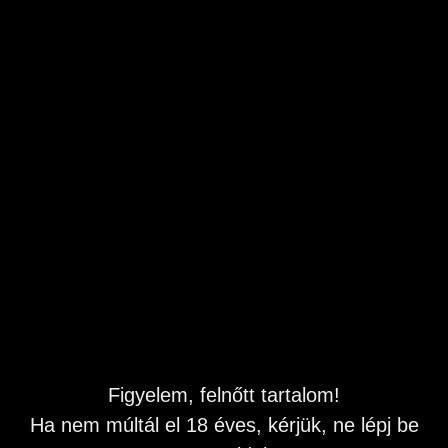
Hívj most perverz picsa vagyok!
Győr-Moson-Sopron
,
Győr
Feladás dátuma: 2026.08.07 20:40
Naponta frissítve
Leírás
HÍVJ MOST! Nagyon perverz vagyok!
Telefonszámom :0690-603-235 Indított hívás ára: bruttó
1580 Ft perc Emeltdíjas ASZF
Magyar nyelvű ügyfélszolgálat 8-16 óráig: Budapest,
Figyelem, felnőtt tartalom!
Kossuth u. 30. Copyright 2023 BEST GOLD Kft. Minden
jog fenntartva.
Ha nem múltál el 18 éves, kérjük, ne lépj be