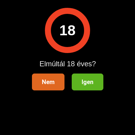
Megtekintések:
0
Szabálytalan hirdetés?
18
A hirdetővel való kapcsolatfelvételhez lépj be startapró.hu
fiókodba vagy regisztrálj gyorsan most!
Belépés / Regisztráció
Elmúltál 18 éves?
Nem
Igen
Hirdetés megosztása