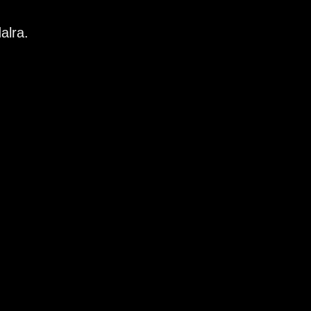
alra.