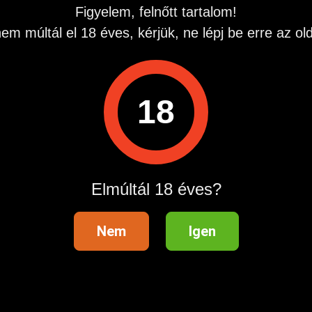
Figyelem, felnőtt tartalom!
em múltál el 18 éves, kérjük, ne lépj be erre az old
18
tőfi Sándor 48. Info vonal: 06209907590 Hívás díja:
Elmúltál 18 éves?
5
Nem
Igen