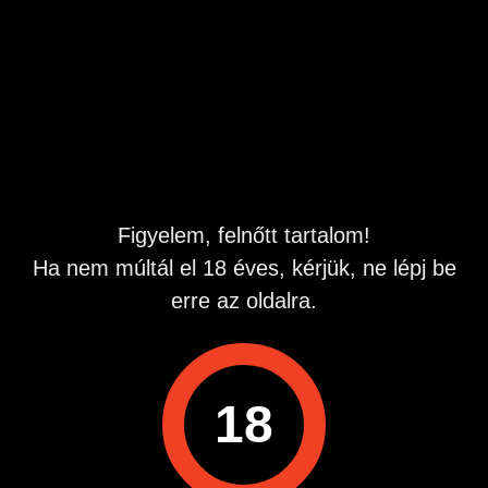
kívánom a tested. Rávehető vagyok bármire, ami téged
lázbahoz, amitől a nadrágodban izeg-mozog valami, amit
ha bírtokba vehetek, alaposan fölpörgetlek.
Nem tudsz nekem ellenállni, annyira bevállalós vagyok..
A számom 0690 603 240
A hívás díja percenként bruttó 1580 Ft. Inf: 06302238418
Hirdetés azonosító
: 1699349961
Megtekintések:
0
Figyelem, felnőtt tartalom!
Szabálytalan hirdetés?
Ha nem múltál el 18 éves, kérjük, ne lépj be
erre az oldalra.
A hirdetővel való kapcsolatfelvételhez lépj be startapró.hu
fiókodba vagy regisztrálj gyorsan most!
Belépés / Regisztráció
18
Hirdetés megosztása