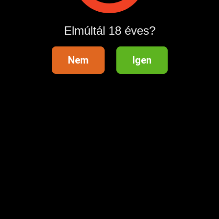
Hirdetés megosztása
Elmúltál 18 éves?
Nem
Igen