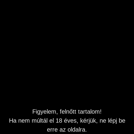
Gyorsan és vadul szeretem. 0690 603 240
Budapest
,
XIV. kerület
Feladás dátuma: 2026.08.07 10:35
Naponta frissítve
Leírás
Gábor Vagyok egy telhetetlen étvágyu biszex pasi.
Kiprobálnám veled is, ha szereted a heves közeledést.
Annyira beindít a kemény vitorlaárbóc, hogy már is
fantáziálni kezdek, hogy mit csinálnék vele, vagy hova
dughatom, amitől te is begerjedsz. Szopogathatod, vagy
Figyelem, felnőtt tartalom!
felkínálhatod minden testnyílásod. Csak az a lényeg, hogy
felrepítsük egymást a csúcsig.
Ha nem múltál el 18 éves, kérjük, ne lépj be
A számom 0690 603 240
erre az oldalra.
A hívás díja percenként bruttó 1580 Ft. Inf: 06302238418