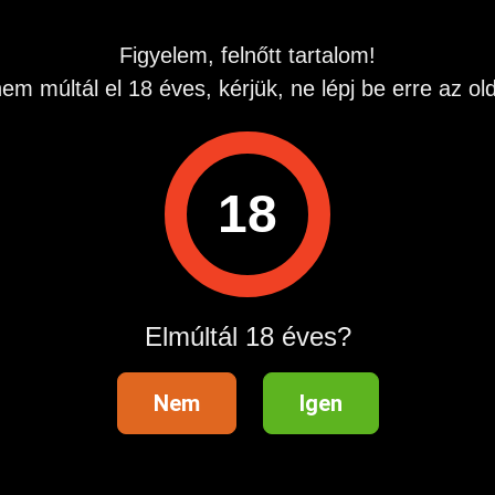
Figyelem, felnőtt tartalom!
em múltál el 18 éves, kérjük, ne lépj be erre az old
18
Elmúltál 18 éves?
etőfi Sándor 48. Info vonal: 06209907590 Hívás díja:
Nem
Igen
1